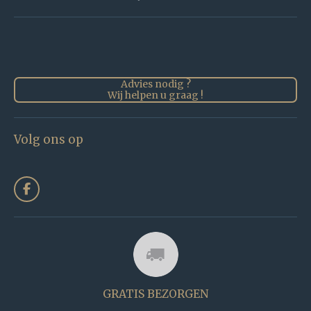
Advies nodig ?
Wij helpen u graag !
Volg ons op
F
a
c
e
b
o
o
k
GRATIS BEZORGEN