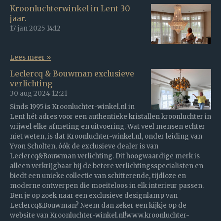
Kroonluchterwinkel in Lent 30
jaar.
17 jan 2025
14:12
Lees meer »
Leclercq & Bouwman exclusieve
verlichting
30 aug 2024
12:21
Sinds 1995 is Kroonluchter-winkel.nl in
Lent hét adres voor een authentieke kristallen kroonluchter in
vrijwel elke afmeting en uitvoering. Wat veel mensen echter
niet weten, is dat Kroonluchter-winkel.nl, onder leiding van
Yvon Scholten, óók de exclusieve dealer is van
Leclercq&Bouwman verlichting. Dit hoogwaardige merk is
alleen verkrijgbaar bij de betere verlichtingsspecialisten en
biedt een unieke collectie van schitterende, tijdloze en
moderne ontwerpen die moeiteloos in elk interieur passen.
Ben je op zoek naar een exclusieve designlamp van
Leclercq&Bouwman? Neem dan zeker een kijkje op de
website van Kroonluchter-winkel.nl!www.kroonluchter-