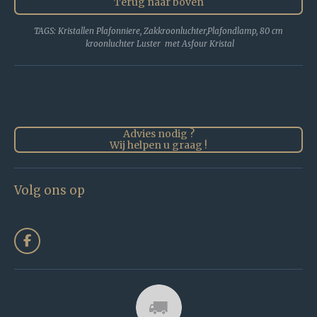
Terug naar boven
TAGS: Kristallen Plafonniere, Zakkroonluchter,Plafondlamp, 80 cm
kroonluchter Luster met Asfour Kristal
Advies nodig ?
Wij helpen u graag !
Volg ons op
F
a
c
e
b
o
o