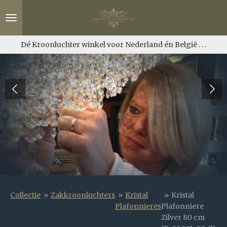
Ga
direct
naar
de
Dé Kroonluchter winkel voor Nederland én België . . .
hoofdinhoud
Collectie
»
Zakkroonluchters
»
Kristal
»
Kristal
Plafonnieres
Plafonniere
Zilver 80 cm