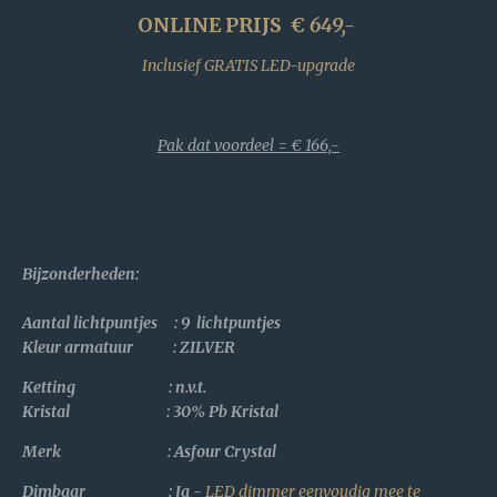
ONLINE PRIJS €
649,-
Inclusief GRATIS LED-upgrade
Pak dat voordeel = € 166,-
Bijzonderheden
:
Aantal lichtpuntjes : 9 lichtpuntjes
Kleur armatuur : ZILVER
Ketting : n.v.t.
Kristal :
30% Pb Kristal
Merk : Asfour Crystal
Dimbaar : Ja -
LED dimmer eenvoudig mee te