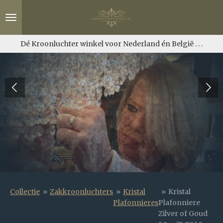
Ga
direct
naar
de
Dé Kroonluchter winkel voor Nederland én België . . .
hoofdinhoud
Collectie
»
Zakkroonluchters
»
Kristal
»
Kristal
Plafonnieres
Plafonniere
Zilver of Goud