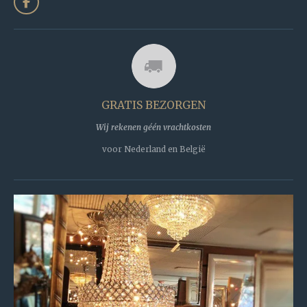
F
a
c
e
b
o
o
k
GRATIS BEZORGEN
Wij rekenen géén vrachtkosten
voor Nederland en België