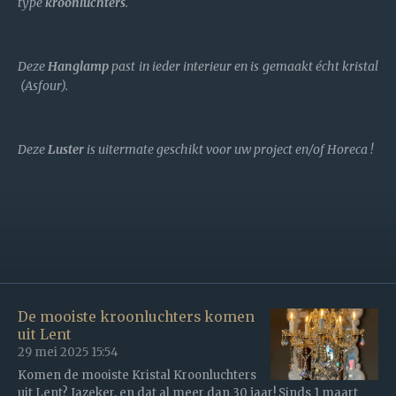
type
kroonluchters
.
Deze
Hanglamp
past in ieder interieur en is gemaakt écht kristal
(Asfour).
Deze
Luster
is uitermate geschikt voor uw project en/of Horeca !
De mooiste kroonluchters komen
uit Lent
29 mei 2025
15:54
Komen de mooiste Kristal Kroonluchters
uit Lent? Jazeker, en dat al meer dan 30 jaar! Sinds 1 maart