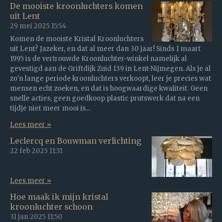
De mooiste kroonluchters komen
uit Lent
29 mei 2025
15:54
Komen de mooiste Kristal Kroonluchters
uit Lent? Jazeker, en dat al meer dan 30 jaar! Sinds 1 maart
1995 is de vertrouwde Kroonluchter-winkel namelijk al
gevestigd aan de Griftdijk Zuid 139 in Lent-Nijmegen. Als je al
zo'n lange periode kroonluchters verkoopt, leer je precies wat
mensen echt zoeken, en dat is hoogwaardige kwaliteit. Geen
snelle acties, geen goedkoop plastic prutswerk dat na een
tijdje niet meer mooi is...
Lees meer »
Leclercq en Bouwman verlichting
22 feb 2025
11:31
Lees meer »
Hoe maak ik mijn kristal
kroonluchter schoon
31 jan 2025
11:50