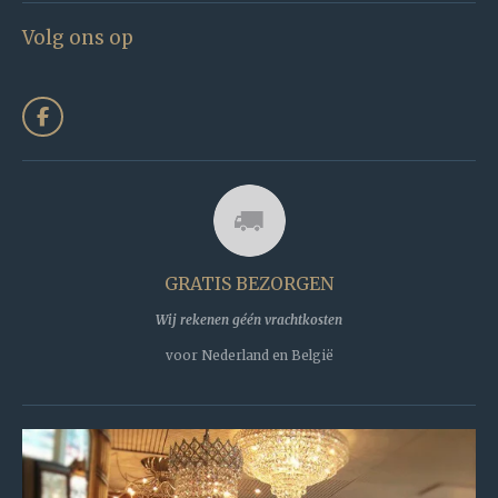
Volg ons op
F
a
c
e
b
o
o
k
GRATIS BEZORGEN
Wij rekenen géén vrachtkosten
voor Nederland en België