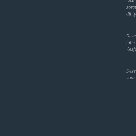
Lux
zorgt
dit t
Deze
inter
(Asfo
Deze
voor 