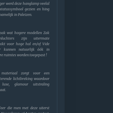
ger werd deze hanglamp veelal
statussymbool gezien en hing
amelijk in Paleizen.
aak wat hogere modellen Zak
onluchters zijn uitermate
hikt voor hoge hal en/of Vide
 kunnen natuurlijk óók in
re ruimtes worden toegepast !
 materiaal zorgt voor een
tterende lichtbreking waardoor
luxe, glamour uitstraling
aat.
feer die men met deze uiterst