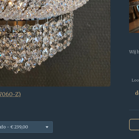
Wij 
Loop
d
-7060-Z)