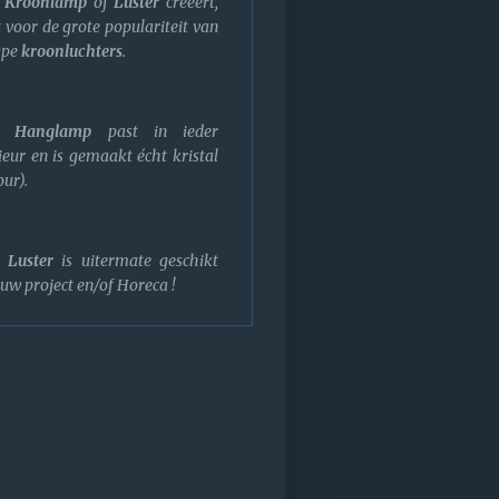
e
Kroonlamp
of
Luster
creëert,
 voor de grote populariteit van
ype
kroonluchters
.
Hanglamp
past in ieder
ieur en is gemaakt écht kristal
ur).
Luster
is uitermate geschikt
uw project en/of Horeca !