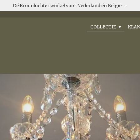
Dé Kroonluchter winkel voor Nederland én België . . .
COLLECTIE
KLAN