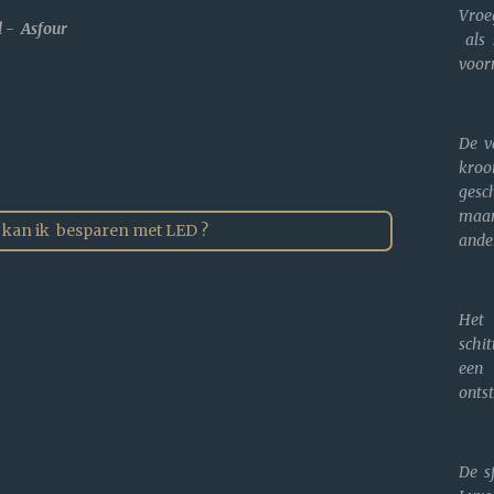
Vroe
l - Asfour
als 
voorn
De v
kro
gesc
maar
 kan ik besparen met LED ?
ande
Het
schi
een 
ontst
De s