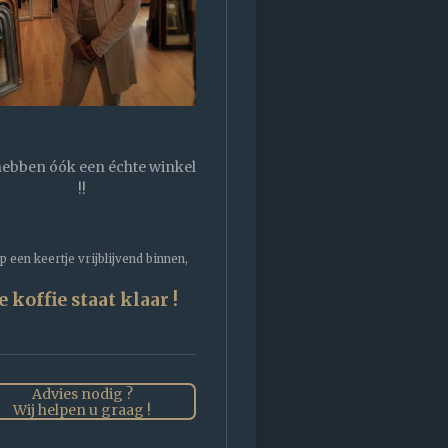
hebben óók een échte winkel
!!
 een keertje vrijblijvend binnen,
e koffie staat klaar !
Advies nodig ?
Wij helpen u graag !