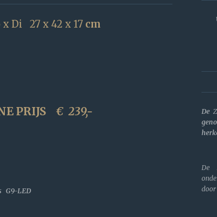
 x Di 27 x 42 x 17
cm
NE PRIJS
€
239,-
De
Z
geno
herk
De k
onde
door
jes G9-LED