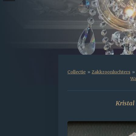
Collectie
»
Zakkroonluchters
»
Wa
Krista