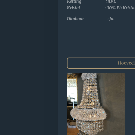
Ketting : n.v.t.
Kristal :
30% Pb Krista
Dimbaar : Ja.
Hoeveel