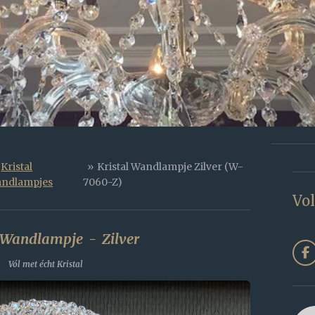
Kristal
»
Kristal Wandlampje Zilver (W-
ndlampjes
7060-Z)
Vol
l Wandlampje - Zilver
F
Vól met écht Kristal
a
c
e
b
o