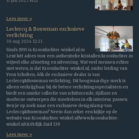
17 jan 2025
14:12
Lees meer »
Leclercq & Bouwman exclusieve
verlichting
30 aug 2024
12:21
Sinds 1995 is Kroonluchter-winkel.nl in
Lent hét adres voor een authentieke kristallen kroonluchter in
vrijwel elke afmeting en uitvoering. Wat veel mensen echter
niet weten, is dat Kroonluchter-winkel.nl, onder leiding van
Yvon Scholten, óók de exclusieve dealer is van
Leclercq&Bouwman verlichting. Dit hoogwaardige merk is
alleen verkrijgbaar bij de betere verlichtingsspecialisten en
biedt een unieke collectie van schitterende, tijdloze en
moderne ontwerpen die moeiteloos in elk interieur passen.
Ben je op zoek naar een exclusieve designlamp van
Leclercq&Bouwman? Neem dan zeker een kijkje op de
website van Kroonluchter-winkel.nl!www.kroonluchter-
winkel.nlGriftdijk Zuid 139
Lees meer »