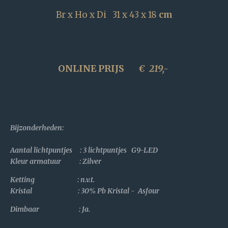
Br x Ho x Di 31 x 43 x 18
cm
ONLINE PRIJS
€
219,-
Bijzonderheden
:
Aantal lichtpuntjes : 3 lichtpuntjes G9-LED
Kleur armatuur : Zilver
Ketting : n.v.t.
Kristal :
30% Pb Kristal - Asfour
Dimbaar : Ja.