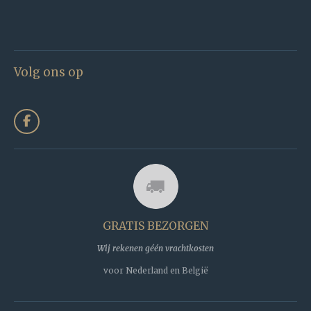
Volg ons op
F
a
c
e
b
o
o
k
GRATIS BEZORGEN
Wij rekenen géén vrachtkosten
voor Nederland en België