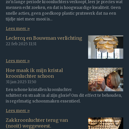
zo'n lange periode kroonluchters verkoopt, leer je precies wat
mensen echt zoeken, en dat is hoogwaardige kwaliteit. Geen
snelle acties, geen goedkoop plastic prutswerk dat na een
tijdje niet meer mooi is...
Lees meer »
Leclercq en Bouwman verlichting
22 feb 2025
11:31
Lees meer »
Hoe maak ik mijn kristal
kroonluchter schoon
31 jan 2025
11:50
Een schone kristallen kroonluchter
schittert en straalt in al zijn glorie! Om dit effect te behouden,
is regelmatig schoonmaken essentieel.
Lees meer »
Zakkroonluchter terug van
(nooit) weggeweest.