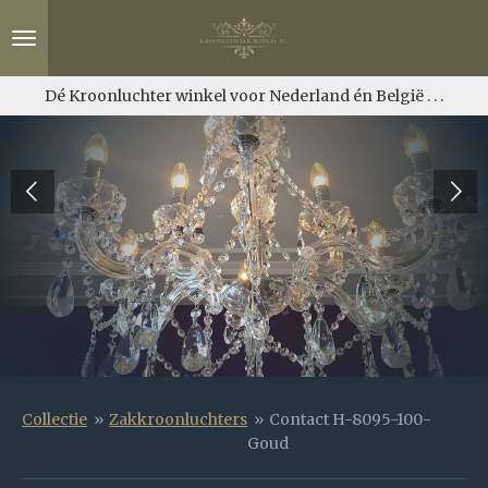
Ga
direct
naar
de
Dé Kroonluchter winkel voor Nederland én België . . .
hoofdinhoud
Collectie
»
Zakkroonluchters
»
Contact H-8095-100-
Goud