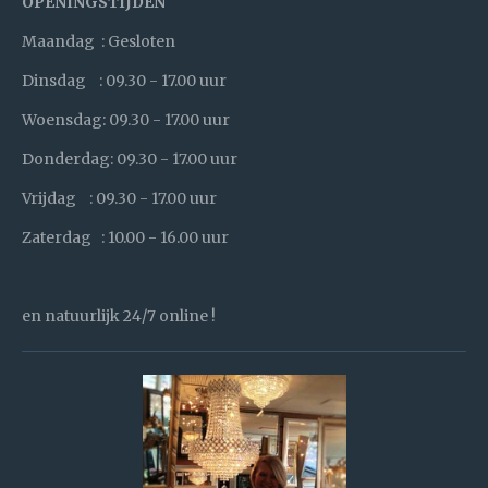
b
OPENINGSTIJDEN
o
o
Maandag : Gesloten
k
Dinsdag : 09.30 - 17.00 uur
Woensdag: 09.30 - 17.00 uur
Donderdag: 09.30 - 17.00 uur
Vrijdag : 09.30 - 17.00 uur
Zaterdag : 10.00 - 16.00 uur
en natuurlijk 24/7 online !