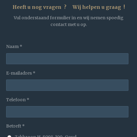
Heeft u nog vragen ? Wij helpen u graag !
Vul onderstaand formulier in en wij nemen spoedig
contact met u op.
Naam *
E-mailadres *
Telefoon *
Betreft *
Zakkroon H-8095-100-Goud