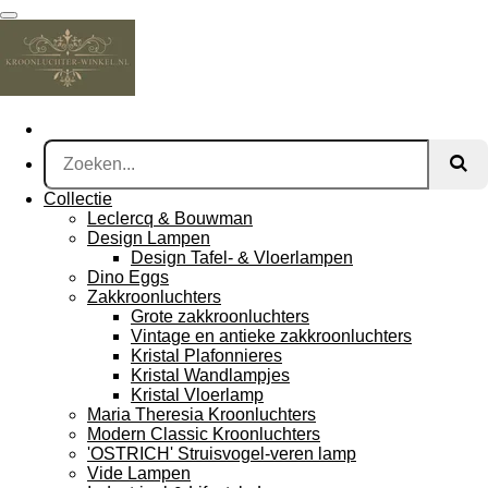
Ga
direct
naar
de
hoofdinhoud
Collectie
Leclercq & Bouwman
Design Lampen
Design Tafel- & Vloerlampen
Dino Eggs
Zakkroonluchters
Grote zakkroonluchters
Vintage en antieke zakkroonluchters
Kristal Plafonnieres
Kristal Wandlampjes
Kristal Vloerlamp
Maria Theresia Kroonluchters
Modern Classic Kroonluchters
'OSTRICH' Struisvogel-veren lamp
Vide Lampen