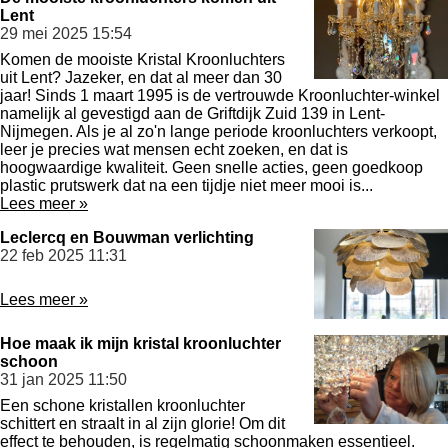
Lent
29 mei 2025
15:54
Komen de mooiste Kristal Kroonluchters
uit Lent? Jazeker, en dat al meer dan 30
jaar! Sinds 1 maart 1995 is de vertrouwde Kroonluchter-winkel
namelijk al gevestigd aan de Griftdijk Zuid 139 in Lent-
Nijmegen. Als je al zo'n lange periode kroonluchters verkoopt,
leer je precies wat mensen echt zoeken, en dat is
hoogwaardige kwaliteit. Geen snelle acties, geen goedkoop
plastic prutswerk dat na een tijdje niet meer mooi is...
Lees meer »
Leclercq en Bouwman verlichting
22 feb 2025
11:31
Lees meer »
Hoe maak ik mijn kristal kroonluchter
schoon
31 jan 2025
11:50
Een schone kristallen kroonluchter
schittert en straalt in al zijn glorie! Om dit
effect te behouden, is regelmatig schoonmaken essentieel.