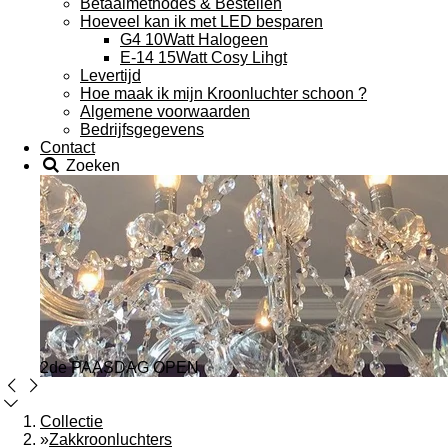
Betaalmethodes & Bestellen
Hoeveel kan ik met LED besparen
G4 10Watt Halogeen
E-14 15Watt Cosy Lihgt
Levertijd
Hoe maak ik mijn Kroonluchter schoon ?
Algemene voorwaarden
Bedrijfsgegevens
Contact
Zoeken
2de PAASDAG OPEN
Collectie
»
Zakkroonluchters