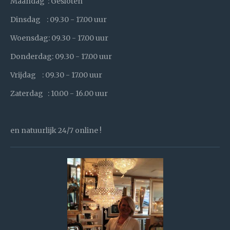
Maandag : Gesloten
k
Dinsdag : 09.30 - 17.00 uur
Woensdag: 09.30 - 17.00 uur
Donderdag: 09.30 - 17.00 uur
Vrijdag : 09.30 - 17.00 uur
Zaterdag : 10.00 - 16.00 uur
en natuurlijk 24/7 online !