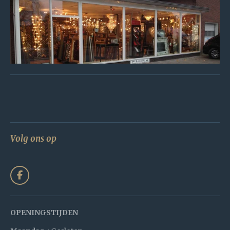
Volg ons op
F
a
c
e
b
OPENINGSTIJDEN
o
o