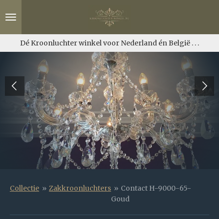
Ga
direct
naar
de
Dé Kroonluchter winkel voor Nederland én België . . .
hoofdinhoud
Collectie
»
Zakkroonluchters
»
Contact H-9000-65-
Goud