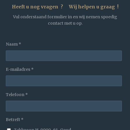
Heeft u nog vragen ? Wij helpen u graag !
Vul onderstaand formulier in en wij nemen spoedig
contact met u op.
Naam *
E-mailadres *
Telefoon *
Betreft *
Zakkroon H-9000-65-Goud