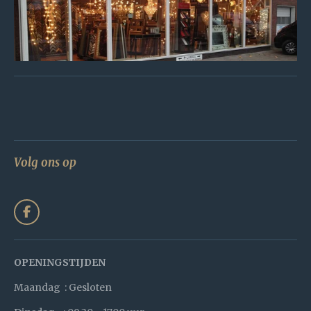
Volg ons op
F
a
c
e
b
OPENINGSTIJDEN
o
o
Maandag : Gesloten
k