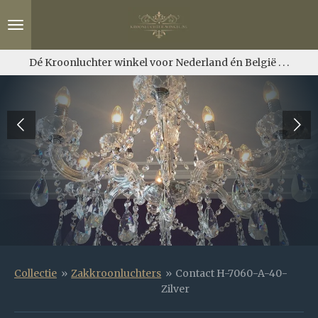
Ga
direct
naar
de
Dé Kroonluchter winkel voor Nederland én België . . .
hoofdinhoud
Collectie
»
Zakkroonluchters
»
Contact H-7060-A-40-
Zilver