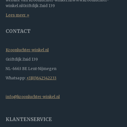
website van Kroonluchter-winkel.nl!www.kroonluchter-
winkel.nlGriftdijk Zuid 139
Lees meer »
CONTACT
Kroonluchter-winkel.nl
Griftdijk Zuid 139
NL-6663 BE Lent-Nijmegen
Whatsapp:
+31(0)642542233
info@kroonluchter-winkel.nl
KLANTENSERVICE