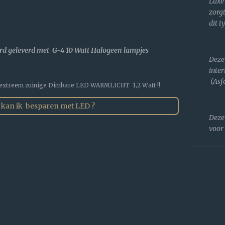
Lux
zorgt
dit t
d geleverd met G-4 10 Watt Halogeen lampjes
Deze
inter
(Asfo
 extreem zuinige Dimbare LED WARMLICHT 1,2 Watt !!
 kan ik besparen met LED ?
Deze
voor 