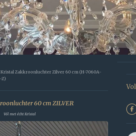
Kristal Zakkroonluchter Zilver 60 cm (H-7060A-
-Z)
Vol
kroonluchter 60 cm ZILVER
F
Vól met écht Kristal
a
c
e
b
o