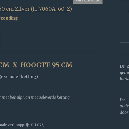
60 cm Zilver (H-7060A-60-Z)
rzending
 CM X HOOGTE 95 CM
De
Z
geno
(exclusief ketting)
herk
r met behulp van meegeleverde ketting
De k
onde
door
ale verkoopprijs
€ 1.075,-