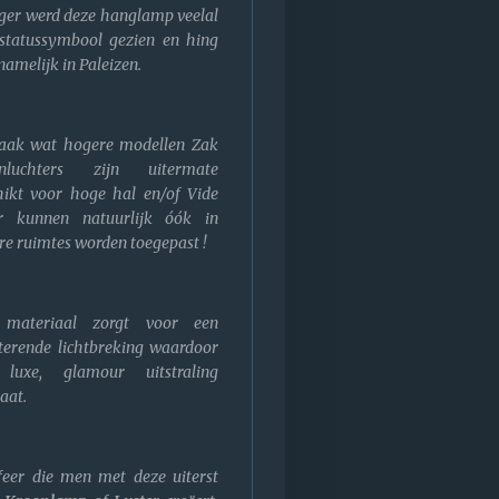
ger werd deze hanglamp veelal
statussymbool gezien en hing
amelijk in Paleizen.
aak wat hogere modellen Zak
onluchters zijn uitermate
hikt voor hoge hal en/of Vide
 kunnen natuurlijk óók in
re ruimtes worden toegepast !
 materiaal zorgt voor een
tterende lichtbreking waardoor
luxe, glamour uitstraling
aat.
feer die men met deze uiterst