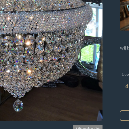
Wij 
Loop
d
Uitverkocht