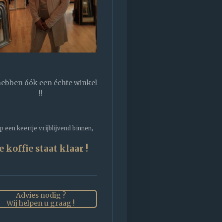
hebben óók een échte winkel
!!
 een keertje vrijblijvend binnen,
e koffie staat klaar !
Advies nodig ?
Wij helpen u graag !