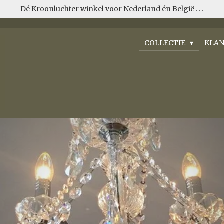
Dé Kroonluchter winkel voor Nederland én België . . .
COLLECTIE
KLAN