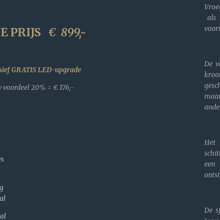
Vroe
als 
voorn
E PRIJS
€
899,-
De v
usief GRATIS LED-upgrade
kro
gesc
 voordeel 20% = € 176,-
maar
ande
Het
schi
jes
een 
ontst
g
al
De s
al