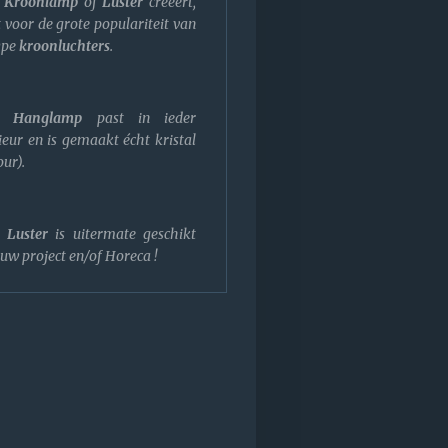
e
Kroonlamp
of
Luster
creëert,
 voor de grote populariteit van
ype
kroonluchters
.
Hanglamp
past in ieder
ieur en is gemaakt écht kristal
ur).
Luster
is uitermate geschikt
uw project en/of Horeca !