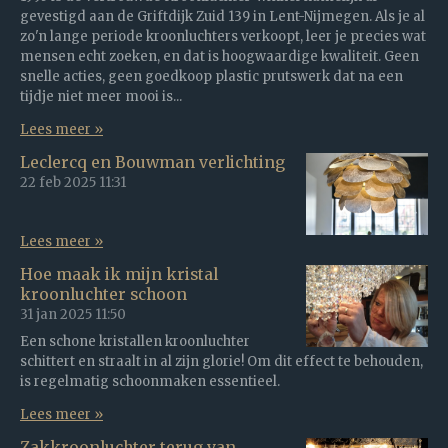
gevestigd aan de Griftdijk Zuid 139 in Lent-Nijmegen. Als je al
zo'n lange periode kroonluchters verkoopt, leer je precies wat
mensen echt zoeken, en dat is hoogwaardige kwaliteit. Geen
snelle acties, geen goedkoop plastic prutswerk dat na een
tijdje niet meer mooi is...
Lees meer »
Leclercq en Bouwman verlichting
22 feb 2025
11:31
Lees meer »
Hoe maak ik mijn kristal
kroonluchter schoon
31 jan 2025
11:50
Een schone kristallen kroonluchter
schittert en straalt in al zijn glorie! Om dit effect te behouden,
is regelmatig schoonmaken essentieel.
Lees meer »
Zakkroonluchter terug van