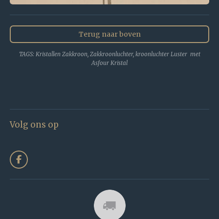
Terug naar boven
TAGS: Kristallen Zakkroon, Zakkroonluchter, kroonluchter Luster met
Asfour Kristal
Volg ons op
F
a
c
e
b
o
o
k