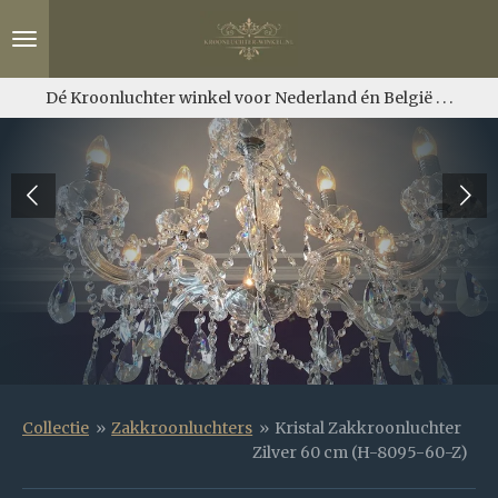
Ga
direct
naar
de
Dé Kroonluchter winkel voor Nederland én België . . .
hoofdinhoud
Collectie
»
Zakkroonluchters
»
Kristal Zakkroonluchter
Zilver 60 cm (H-8095-60-Z)