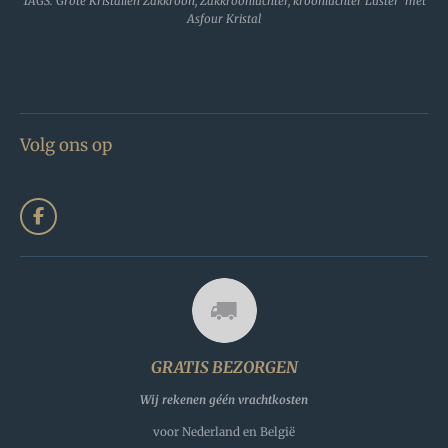
TAGS: Grote Kristallen Zakkroon, Zakkroonluchter, kroonluchter Luster met
Asfour Kristal
Volg ons op
F
a
c
e
b
o
o
k
GRATIS BEZORGEN
Wij rekenen géén vrachtkosten
voor Nederland en België