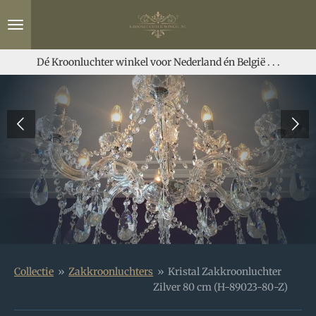
Ga
direct
naar
de
Dé Kroonluchter winkel voor Nederland én België . . .
hoofdinhoud
Collectie
»
Zakkroonluchters
»
Kristal Zakkroonluchter
Zilver 80 cm (H-89023-80-Z)