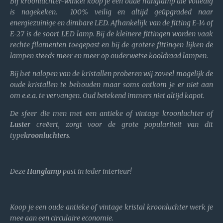
Bij kroonluchter-winkel koop je een oude hanglamp die volledig
is nagekeken. 100% veilig en altijd geüpgraded naar
energiezuinige en dimbare LED. Afhankelijk van de fitting E-14 of
E-27 is de soort LED lamp. Bij de kleinere fittingen worden vaak
rechte filamenten toegepast en bij de grotere fittingen lijken de
lampen steeds meer en meer op ouderwetse kooldraad lampen.
Bij het nalopen van de kristallen proberen wij zoveel mogelijk de
oude kristallen te behouden maar soms ontkom je er niet aan
om e.e.a. te vervangen. Oud betekend immers niet altijd kapot.
De sfeer die men met een antieke of vintage kroonluchter of
Luster
creëert, zorgt voor de grote populariteit van dit
type
kroonluchters
.
Deze
Hanglamp
past in ieder interieur!
Koop je een oude antieke of vintage kristal kroonluchter werk je
mee aan een circulaire economie.