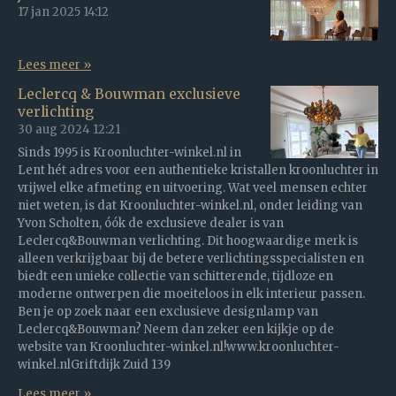
17 jan 2025
14:12
Lees meer »
Leclercq & Bouwman exclusieve
verlichting
30 aug 2024
12:21
Sinds 1995 is Kroonluchter-winkel.nl in
Lent hét adres voor een authentieke kristallen kroonluchter in
vrijwel elke afmeting en uitvoering. Wat veel mensen echter
niet weten, is dat Kroonluchter-winkel.nl, onder leiding van
Yvon Scholten, óók de exclusieve dealer is van
Leclercq&Bouwman verlichting. Dit hoogwaardige merk is
alleen verkrijgbaar bij de betere verlichtingsspecialisten en
biedt een unieke collectie van schitterende, tijdloze en
moderne ontwerpen die moeiteloos in elk interieur passen.
Ben je op zoek naar een exclusieve designlamp van
Leclercq&Bouwman? Neem dan zeker een kijkje op de
website van Kroonluchter-winkel.nl!www.kroonluchter-
winkel.nlGriftdijk Zuid 139
Lees meer »