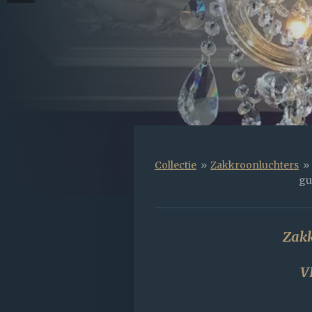
Collectie
»
Zakkroonluchters
»
gu
Zakk
V