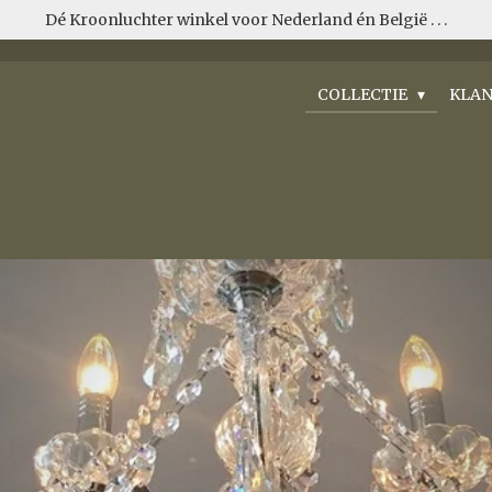
Dé Kroonluchter winkel voor Nederland én België . . .
COLLECTIE
KLAN