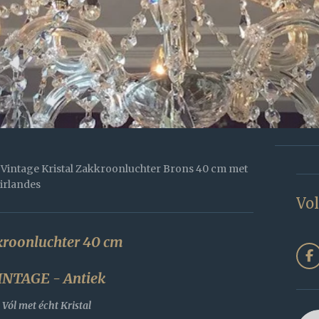
Vintage Kristal Zakkroonluchter Brons 40 cm met
irlandes
Vol
roonluchter 40 cm
F
a
INTAGE - Antiek
c
e
Vól met écht Kristal
b
o