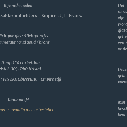
Het 
Bijzonderheden
:
mess
 zakkroonluchters - Empire stijl - Frans.
zijn
wo
gla
lichtpuntjes : 6 lichtpuntjes
gehe
armatuur : Oud goud / brons
een 
onde
etting : 150 cm ketting
istal :
30% PbO Kristal
Dez
geke
: VINTAGE/ANTIEK - Empire stijl
vorm 
Dimbaar: JA
Met
bes
er eenvoudig mee te bestellen
kroo