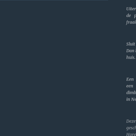
Uite
de p
fraa
Slui
Dan b
huis.
Een 
een 
dimb
in N
Deze
gesc
Hore