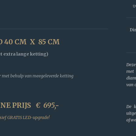
U
Di
 40 CM X 85 CM
t extra lange ketting)
Deze
met
r met behulp van meegeleverde ketting
diam
van 
NE PRIJS
€
695,-
De k
uit
usief GRATIS LED-upgrade!
afwe