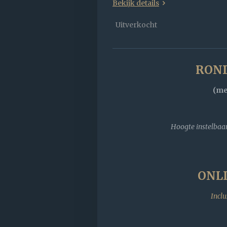
Bekijk details
Uitverkocht
ROND
(me
Hoogte instelbaa
ONLI
Incl