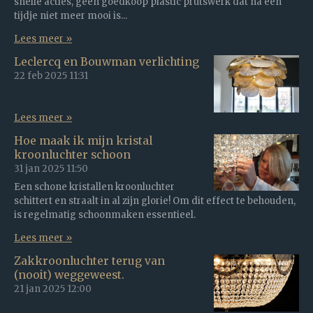
snelle acties, geen goedkoop plastic prutswerk dat na een
tijdje niet meer mooi is...
Lees meer »
Leclercq en Bouwman verlichting
22 feb 2025
11:31
Lees meer »
Hoe maak ik mijn kristal
kroonluchter schoon
31 jan 2025
11:50
Een schone kristallen kroonluchter
schittert en straalt in al zijn glorie! Om dit effect te behouden,
is regelmatig schoonmaken essentieel.
Lees meer »
Zakkroonluchter terug van
(nooit) weggeweest.
21 jan 2025
12:00