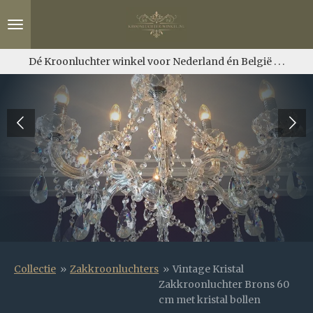
Ga
direct
naar
de
Dé Kroonluchter winkel voor Nederland én België . . .
hoofdinhoud
Collectie
»
Zakkroonluchters
»
Vintage Kristal
Zakkroonluchter Brons 60
cm met kristal bollen