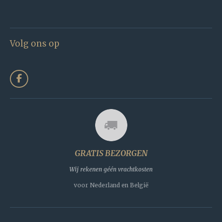
Volg ons op
F
a
c
e
b
o
o
k
GRATIS BEZORGEN
Wij rekenen géén vrachtkosten
voor Nederland en België