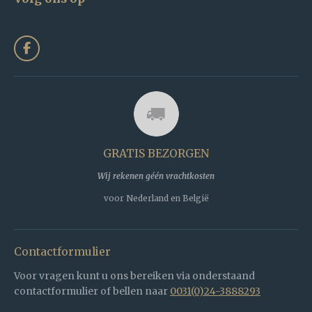
F
a
c
e
b
o
o
k
GRATIS BEZORGEN
Wij rekenen géén vrachtkosten
voor Nederland en België
Contactformulier
Voor vragen kunt u ons bereiken via onderstaand
contactformulier of bellen naar
0031(0)24-3888293