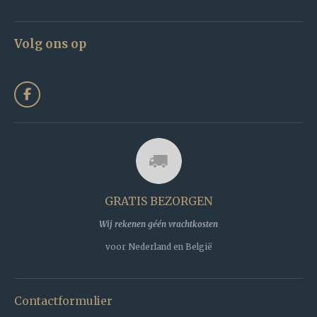
Volg ons op
F
a
c
e
b
o
o
k
GRATIS BEZORGEN
Wij rekenen géén vrachtkosten
voor Nederland en België
Contactformulier