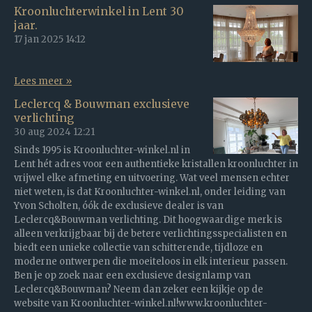
Kroonluchterwinkel in Lent 30
jaar.
17 jan 2025
14:12
Lees meer »
Leclercq & Bouwman exclusieve
verlichting
30 aug 2024
12:21
Sinds 1995 is Kroonluchter-winkel.nl in
Lent hét adres voor een authentieke kristallen kroonluchter in
vrijwel elke afmeting en uitvoering. Wat veel mensen echter
niet weten, is dat Kroonluchter-winkel.nl, onder leiding van
Yvon Scholten, óók de exclusieve dealer is van
Leclercq&Bouwman verlichting. Dit hoogwaardige merk is
alleen verkrijgbaar bij de betere verlichtingsspecialisten en
biedt een unieke collectie van schitterende, tijdloze en
moderne ontwerpen die moeiteloos in elk interieur passen.
Ben je op zoek naar een exclusieve designlamp van
Leclercq&Bouwman? Neem dan zeker een kijkje op de
website van Kroonluchter-winkel.nl!www.kroonluchter-