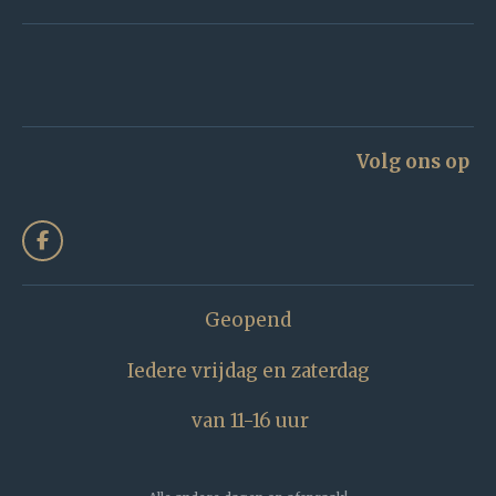
Volg ons op
F
a
c
e
Geopend
b
o
o
Iedere vrijdag en zaterdag
k
van 11-16 uur