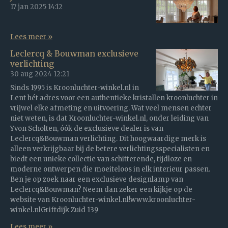
17 jan 2025
14:12
Lees meer »
Leclercq & Bouwman exclusieve
verlichting
30 aug 2024
12:21
Sinds 1995 is Kroonluchter-winkel.nl in
Lent hét adres voor een authentieke kristallen kroonluchter in
vrijwel elke afmeting en uitvoering. Wat veel mensen echter
niet weten, is dat Kroonluchter-winkel.nl, onder leiding van
Yvon Scholten, óók de exclusieve dealer is van
Leclercq&Bouwman verlichting. Dit hoogwaardige merk is
alleen verkrijgbaar bij de betere verlichtingsspecialisten en
biedt een unieke collectie van schitterende, tijdloze en
moderne ontwerpen die moeiteloos in elk interieur passen.
Ben je op zoek naar een exclusieve designlamp van
Leclercq&Bouwman? Neem dan zeker een kijkje op de
website van Kroonluchter-winkel.nl!www.kroonluchter-
winkel.nlGriftdijk Zuid 139
Lees meer »